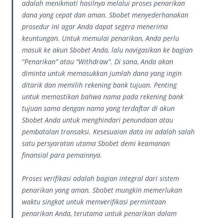
adalah menikmati hasilnya melalui proses penarikan
dana yang cepat dan aman. Sbobet menyederhanakan
prosedur ini agar Anda dapat segera menerima
keuntungan. Untuk memulai penarikan, Anda perlu
masuk ke akun Sbobet Anda, lalu navigasikan ke bagian
“Penarikan” atau “Withdraw”. Di sana, Anda akan
diminta untuk memasukkan jumlah dana yang ingin
ditarik dan memilih rekening bank tujuan. Penting
untuk memastikan bahwa nama pada rekening bank
tujuan sama dengan nama yang terdaftar di akun
Sbobet Anda untuk menghindari penundaan atau
pembatalan transaksi. Kesesuaian data ini adalah salah
satu persyaratan utama Sbobet demi keamanan
finansial para pemainnya.
Proses verifikasi adalah bagian integral dari sistem
penarikan yang aman. Sbobet mungkin memerlukan
waktu singkat untuk memverifikasi permintaan
penarikan Anda, terutama untuk penarikan dalam