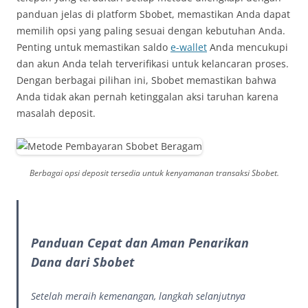
panduan jelas di platform Sbobet, memastikan Anda dapat
memilih opsi yang paling sesuai dengan kebutuhan Anda.
Penting untuk memastikan saldo
e-wallet
Anda mencukupi
dan akun Anda telah terverifikasi untuk kelancaran proses.
Dengan berbagai pilihan ini, Sbobet memastikan bahwa
Anda tidak akan pernah ketinggalan aksi taruhan karena
masalah deposit.
Berbagai opsi deposit tersedia untuk kenyamanan transaksi Sbobet.
Panduan Cepat dan Aman Penarikan
Dana dari Sbobet
Setelah meraih kemenangan, langkah selanjutnya