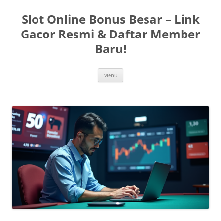
Langsung
ke
Slot Online Bonus Besar – Link
isi
Gacor Resmi & Daftar Member
Baru!
Menu