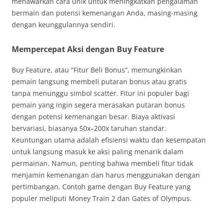
menawarkan cara unik untuk meningkatkan pengalaman
bermain dan potensi kemenangan Anda, masing-masing
dengan keunggulannya sendiri.
Mempercepat Aksi dengan Buy Feature
Buy Feature, atau “Fitur Beli Bonus”, memungkinkan
pemain langsung membeli putaran bonus atau gratis
tanpa menunggu simbol scatter. Fitur ini populer bagi
pemain yang ingin segera merasakan putaran bonus
dengan potensi kemenangan besar. Biaya aktivasi
bervariasi, biasanya 50x–200x taruhan standar.
Keuntungan utama adalah efisiensi waktu dan kesempatan
untuk langsung masuk ke aksi paling menarik dalam
permainan. Namun, penting bahwa membeli fitur tidak
menjamin kemenangan dan harus menggunakan dengan
pertimbangan. Contoh game dengan Buy Feature yang
populer meliputi Money Train 2 dan Gates of Olympus.