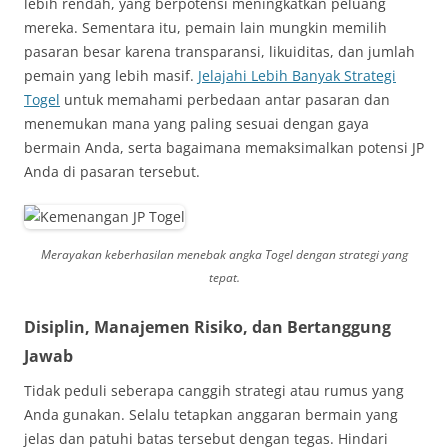
lebih rendah, yang berpotensi meningkatkan peluang
mereka. Sementara itu, pemain lain mungkin memilih
pasaran besar karena transparansi, likuiditas, dan jumlah
pemain yang lebih masif.
Jelajahi Lebih Banyak Strategi
Togel
untuk memahami perbedaan antar pasaran dan
menemukan mana yang paling sesuai dengan gaya
bermain Anda, serta bagaimana memaksimalkan potensi JP
Anda di pasaran tersebut.
Merayakan keberhasilan menebak angka Togel dengan strategi yang
tepat.
Disiplin, Manajemen Risiko, dan Bertanggung
Jawab
Tidak peduli seberapa canggih strategi atau rumus yang
Anda gunakan. Selalu tetapkan anggaran bermain yang
jelas dan patuhi batas tersebut dengan tegas. Hindari