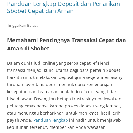
Panduan Lengkap Deposit dan Penarikan
Sbobet Cepat dan Aman
Tinggalkan Balasan
Memahami Pentingnya Transaksi Cepat dan
Aman di Sbobet
Dalam dunia judi online yang serba cepat, efisiensi
transaksi menjadi kunci utama bagi para pemain Sbobet.
Baik itu untuk melakukan deposit guna segera memasang
taruhan favorit, maupun menarik dana kemenangan,
kecepatan dan keamanan adalah dua faktor yang tidak
bisa ditawar. Bayangkan betapa frustrasinya melewatkan
peluang emas hanya karena proses deposit yang lambat,
atau menunggu berhari-hari untuk menikmati hasil jerih
payah Anda.
Panduan lengkap
ini hadir untuk menjawab
kebutuhan tersebut, memberikan Anda wawasan