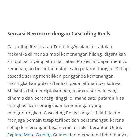
Sensasi Beruntun dengan Cascading Reels
Cascading Reels, atau Tumbling/Avalanche, adalah
mekanika di mana simbol kemenangan hilang, digantikan
simbol baru yang jatuh dari atas
. Proses ini dapat memicu
kemenangan beruntun dalam satu putaran tunggal. Setiap
cascade sering menaikkan pengganda kemenangan,
meningkatkan potensi hadiah pada jatuhan berikutnya.
Mekanika ini menciptakan pengalaman bermain yang
dinamis dan berenergi tinggi, di mana satu putaran bisa
menghasilkan serangkaian kemenangan yang
menguntungkan. Cascading Reels sangat efektif dalam
menjaga pemain tetap terlibat dan bersemangat, karena
setiap kemenangan bisa memicu reaksi berantai. Untuk
Explore More Gaming Guides
dan memahami lebih banyak