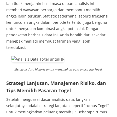
lalu tidak menjamin hasil masa depan, analisis ini
memberi wawasan berharga dan membantu memilih
angka lebih terukur. Statistik sederhana, seperti frekuensi
kemunculan angka dalam periode tertentu, juga berguna
untuk menyusun kombinasi angka potensial. Dengan
pendekatan berbasis data ini, Anda beralih dari sekadar
menebak menjadi membuat taruhan yang lebih
teredukasi.
Menggali data historis untuk menemukan pola angka jitu Togel.
Strategi Lanjutan, Manajemen Risiko, dan
Tips Memilih Pasaran Togel
Setelah menguasai dasar analisis data, langkah
selanjutnya adalah strategi lanjutan seperti “rumus Togel”
untuk meningkatkan peluang meraih JP. Beberapa rumus